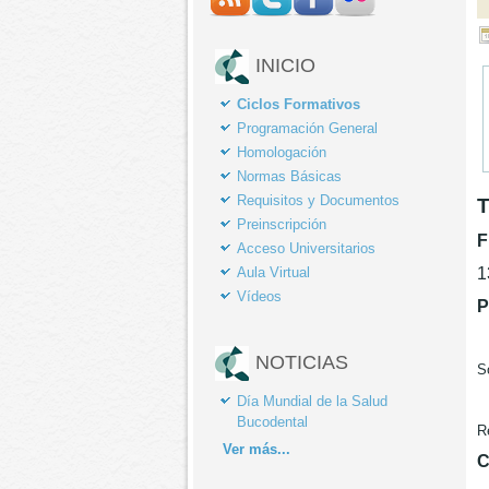
INICIO
Ciclos Formativos
Programación General
Homologación
Normas Básicas
Requisitos y Documentos
Preinscripción
F
Acceso Universitarios
Aula Virtual
1
Vídeos
P
NOTICIAS
S
Día Mundial de la Salud
Bucodental
R
Ver
más...
C