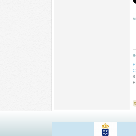
M
R
P
C
8
E