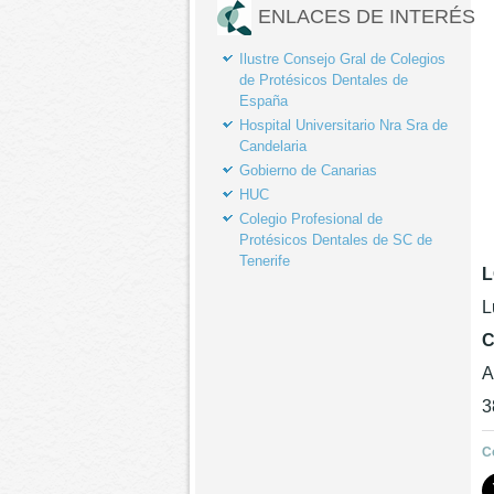
ENLACES DE INTERÉS
Ilustre Consejo Gral de Colegios
de Protésicos Dentales de
España
Hospital Universitario Nra Sra de
F
Candelaria
Gobierno de Canarias
HUC
Colegio Profesional de
Protésicos Dentales de SC de
T
Tenerife
L
L
C
A
3
C