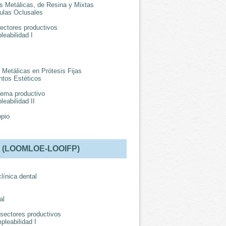
s Metálicas, de Resina y Mixtas
ulas Oclusales
sectores productivos
leabilidad I
 Metálicas en Prótesis Fijas
ntos Estéticos
stema productivo
leabilidad II
opio
L
(LOOMLOE-LOOIFP)
línica dental
al
s sectores productivos
mpleabilidad I