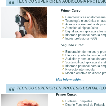
TÉCNICO SUPERIOR EN AUDIOLOGÍA PROTÉSIC
Primer Curso:
Características anatomosenso
Tecnología electrónica en aud
Acústica y elementos de prot
Atención al hipoacúsico
Digitalización aplicada a los 
Itinerario personal para la emp
Inglés profesional (GS)
Segundo curso:
Elaboración de moldes y prot
Elección y adaptación de prót
Audición y comunicación verb
Sostenibilidad aplicada al si
Itinerario personal para la emp
Proyecto intermodular
Módulo optativo de diseño pr
Más información…
TÉCNICO SUPERIOR EN PRÓTESIS DENTAL
(L
Primer Curso:
Prótesis Completas
Diseño Funcional de Prótesis