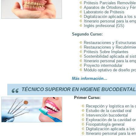
Prótesis Parciales Removible
Aparatos de Ortodoncia y Fér
Laboratorio de Prótesis
Digitalización aplicada a los 
Itinerario personal para la emp
Inglés profesional (GS)
Segundo Curso:
Restauraciones y Estructuras
Restauraciones y Recubrimie
Prótesis Sobre Implantes
Sostenibilidad aplicada al si
Itinerario personal para la emp
Proyecto intermodular
Módulo optativo de diseño pr
Más información…
TÉCNICO SUPERIOR EN HIGIENE BUCODENTA
Primer Curso:
Recepción y logística en la c
Estudio de la cavidad oral
Intervención bucodental
Exploración de la cavidad or
Fisiopatología general
Digitalización aplicada a lo
Itinerario personal para la e