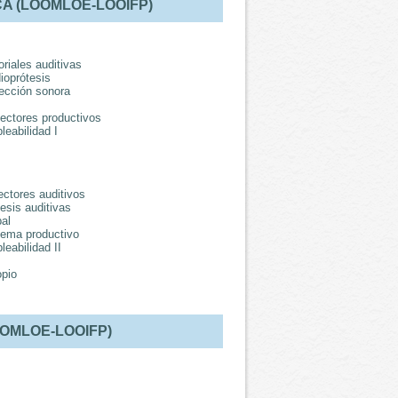
A (LOOMLOE-LOOIFP)
riales auditivas
ioprótesis
ección sonora
sectores productivos
leabilidad I
ectores auditivos
esis auditivas
al
stema productivo
leabilidad II
opio
OOMLOE-LOOIFP)