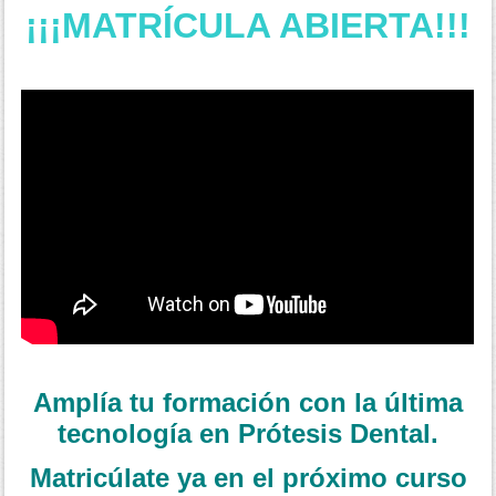
¡¡¡MATRÍCULA ABIERTA!!!
Amplía tu formación con la última
tecnología en Prótesis Dental.
Matricúlate ya en el próximo curso