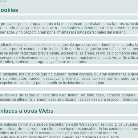
atos.
ookies
 prestador por su propia cuenta o la de un tercero contratado para la prestación d
n usuario navega por el sitio web. Las cookies utilizadas por el sitio web se 
rdenador, y no proporcionan por sí mismas los datos personales del usuario.
ediante el uso de las cookies resulta posible que el servidor donde se encuentra
ilizado por el usuario con la finalidad de que la navegación sea más sencilla, pe
ue se hayan registrado previamente, acceder a las áreas, servicios o comercio elec
servados exclusivamente a ellos sin tener que registrarse en cada visita. Se utili
l tráfico, controlar el progreso y número de entradas.
o obstante, los usuarios que no quieran recibir cookies, quieran eliminarlas o q
n su ordenador, pueden desactivar o eliminar estas cookies configurando su 
cepción de cookies y para impedir su instalación en su equipo.
as cookies utilizadas en este sitio web tienen, en todo caso, carácter temporal
ansmisión ulterior. En ningún caso se utilizarán las cookies para recoger informaci
nlaces a otras Webs
os enlaces (links) que puede encontrar en esta Web son un servicio a los usuario
r el titular de esta web, por ello, no se hace responsable de los contenidos de es
olítica de Privacidad. Si accede a estas páginas Webs deberá tener en
enta que sus políticas de privacidad pueden ser diferentes a la nuestra.