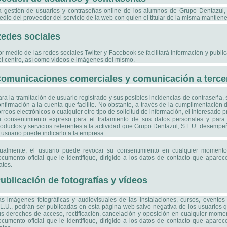
a gestión de usuarios y contraseñas online de los alumnos de Grupo Dentazul,
dio del proveedor del servicio de la web con quien el titular de la misma mantiene
edes sociales
r medio de las redes sociales Twitter y Facebook se facilitará información y publi
el centro, así como videos e imágenes del mismo.
omunicaciones comerciales y comunicación a terce
ra la tramitación de usuario registrado y sus posibles incidencias de contraseña, 
onfirmación a la cuenta que facilite. No obstante, a través de la cumplimentación
rreos electrónicos o cualquier otro tipo de solicitud de información, el interesado p
u consentimiento expreso para el tratamiento de sus datos personales y para 
oductos y servicios referentes a la actividad que Grupo Dentazul, S.L.U. desempeñ
 usuario puede indicarlo a la empresa.
gualmente, el usuario puede revocar su consentimiento en cualquier moment
ocumento oficial que le identifique, dirigido a los datos de contacto que apare
atos.
ublicación de fotografías y vídeos
as imágenes fotográficas y audiovisuales de las instalaciones, cursos, event
.L.U., podrán ser publicadas en esta página web salvo negativa de los usuarios q
us derechos de acceso, rectificación, cancelación y oposición en cualquier mom
ocumento oficial que le identifique, dirigido a los datos de contacto que apare