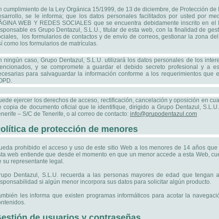
n cumplimiento de la Ley Orgánica 15/1999, de 13 de diciembre, de Protección de 
esarrollo, se le informa; que los datos personales facilitados por usted por m
ÁGINA WEB Y REDES SOCIALES que se encuentra debidamente inscrito en el Re
esponsable es Grupo Dentazul, S.L.U., titular de esta web, con la finalidad de ge
ciales, los formularios de contactos y de envío de correos, gestionar la zona del a
í como los formularios de matrículas.
n ningún caso, Grupo Dentazul, S.L.U. utilizará los datos personales de los inter
encionados, y se compromete a guardar el debido secreto profesional y a est
ecesarias para salvaguardar la información conforme a los requerimientos que e
OPD.
uede ejercer los derechos de acceso, rectificación, cancelación y oposición en 
e copia de documento oficial que le identifique, dirigido a Grupo Dentazul, S.L.U
nerife – S/C de Tenerife, o al correo de contacto:
info@grupodentazul.com
olítica de protección de menores
ueda prohibido el acceso y uso de este sitio Web a los menores de 14 años que n
sta web entiende que desde el momento en que un menor accede a esta Web, cuent
 su representante legal.
rupo Dentazul, S.L.U. recuerda a las personas mayores de edad que tengan a
sponsabilidad si algún menor incorpora sus datos para solicitar algún producto.
ambién les informa que existen programas informáticos para acotar la navegació
ontenidos.
estión de usuarios y contraseñas