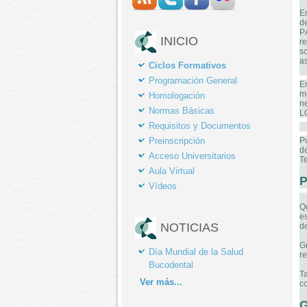
E
d
P
INICIO
r
so
as
Ciclos Formativos
Programación General
E
m
Homologación
n
Normas Básicas
L
Requisitos y Documentos
Preinscripción
P
d
Acceso Universitarios
Te
Aula Virtual
P
Vídeos
Q
e
NOTICIAS
de
G
Día Mundial de la Salud
re
Bucodental
T
Ver
más...
c
G