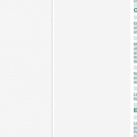
D
C
El
u
o
M
ut
q
re
de
N
e
re
L
tr
E
L
po
P
cu