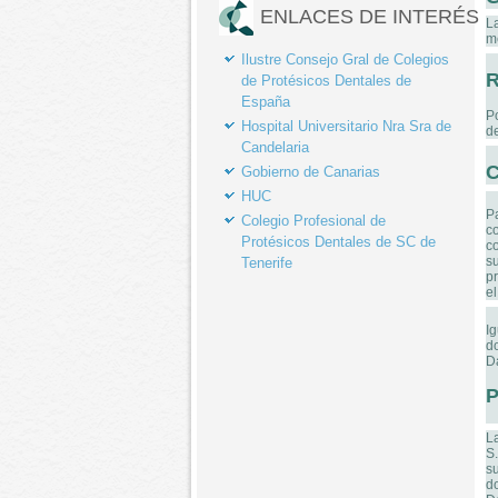
ENLACES DE INTERÉS
L
me
Ilustre Consejo Gral de Colegios
R
de Protésicos Dentales de
España
Po
Hospital Universitario Nra Sra de
d
Candelaria
C
Gobierno de Canarias
HUC
Pa
Colegio Profesional de
c
Protésicos Dentales de SC de
co
s
Tenerife
pr
el
I
d
D
P
L
S
s
d