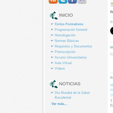
R
INICIO
C
Ciclos Formativos
Programación General
Homologación
Normas Básicas
Requisitos y Documentos
M
Preinscripción
C
Acceso Universitarios
Aula Virtual
Vídeos
R
NOTICIAS
M
P
Día Mundial de la Salud
2
Bucodental
1
Ver
más...
E