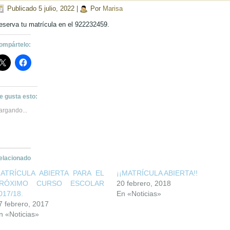
Publicado
5 julio, 2022
|
Por
Marisa
eserva tu matrícula en el 922232459.
ompártelo:
e gusta esto:
argando...
elacionado
ATRÍCULA ABIERTA PARA EL
¡¡MATRÍCULA ABIERTA!!
RÓXIMO CURSO ESCOLAR
20 febrero, 2018
017/18.
En «Noticias»
7 febrero, 2017
n «Noticias»