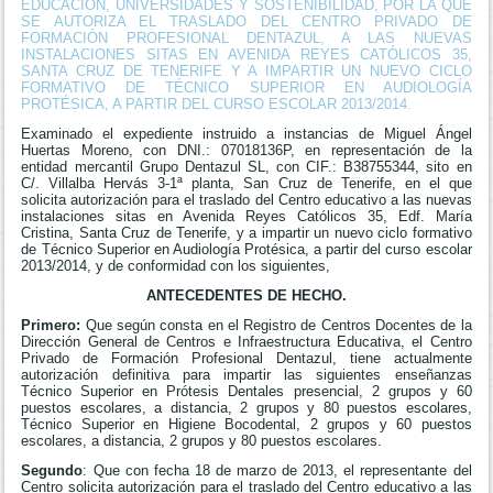
EDUCACIÓN, UNIVERSIDADES Y SOSTENIBILIDAD, POR LA QUE
SE AUTORIZA EL TRASLADO DEL CENTRO PRIVADO DE
FORMACIÓN PROFESIONAL DENTAZUL, A LAS NUEVAS
INSTALACIONES SITAS EN AVENIDA REYES CATÓLICOS 35,
SANTA CRUZ DE TENERIFE Y A IMPARTIR UN NUEVO CICLO
FORMATIVO DE TÉCNICO SUPERIOR EN AUDIOLOGÍA
PROTÉSICA, A PARTIR DEL CURSO ESCOLAR 2013/2014.
Examinado el expediente instruido a instancias de Miguel Ángel
Huertas Moreno, con DNI.: 07018136P, en representación de la
entidad mercantil Grupo Dentazul SL, con CIF.: B38755344, sito en
C/. Villalba Hervás 3-1ª planta, San Cruz de Tenerife, en el que
solicita autorización para el traslado del Centro educativo a las nuevas
instalaciones sitas en Avenida Reyes Católicos 35, Edf. María
Cristina, Santa Cruz de Tenerife, y a impartir un nuevo ciclo formativo
de Técnico Superior en Audiología Protésica, a partir del curso escolar
2013/2014, y de conformidad con los siguientes,
ANTECEDENTES DE HECHO.
Primero:
Que según consta en el Registro de Centros Docentes de la
Dirección General de Centros e Infraestructura Educativa, el Centro
Privado de Formación Profesional Dentazul, tiene actualmente
autorización definitiva para impartir las siguientes enseñanzas
Técnico Superior en Prótesis Dentales presencial, 2 grupos y 60
puestos escolares, a distancia, 2 grupos y 80 puestos escolares,
Técnico Superior en Higiene Bocodental, 2 grupos y 60 puestos
escolares, a distancia, 2 grupos y 80 puestos escolares.
Segundo
: Que con fecha 18 de marzo de 2013, el representante del
Centro solicita autorización para el traslado del Centro educativo a las