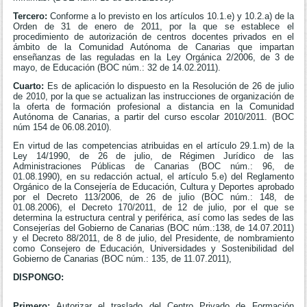
Tercero:
Conforme a lo previsto en los artículos 10.1.e) y 10.2.a) de la
Orden de 31 de enero de 2011, por la que se establece el
procedimiento de autorización de centros docentes privados en el
ámbito de la Comunidad Autónoma de Canarias que impartan
enseñanzas de las reguladas en la Ley Orgánica 2/2006, de 3 de
mayo, de Educación (BOC núm.: 32 de 14.02.2011).
Cuarto:
Es de aplicación lo dispuesto en la Resolución de 26 de julio
de 2010, por la que se actualizan las instrucciones de organización de
la oferta de formación profesional a distancia en la Comunidad
Autónoma de Canarias, a partir del curso escolar 2010/2011. (BOC
núm 154 de 06.08.2010).
En virtud de las competencias atribuidas en el artículo 29.1.m) de la
Ley 14/1990, de 26 de julio, de Régimen Jurídico de las
Administraciones Públicas de Canarias (BOC núm.: 96, de
01.08.1990), en su redacción actual, el artículo 5.e) del Reglamento
Orgánico de la Consejería de Educación, Cultura y Deportes aprobado
por el Decreto 113/2006, de 26 de julio (BOC núm.: 148, de
01.08.2006), el Decreto 170/2011, de 12 de julio, por el que se
determina la estructura central y periférica, así como las sedes de las
Consejerías del Gobierno de Canarias (BOC núm.:138, de 14.07.2011)
y el Decreto 88/2011, de 8 de julio, del Presidente, de nombramiento
como Consejero de Educación, Universidades y Sostenibilidad del
Gobierno de Canarias (BOC núm.: 135, de 11.07.2011),
DISPONGO:
Primero:
Autorizar el traslado del Centro Privado de Formación