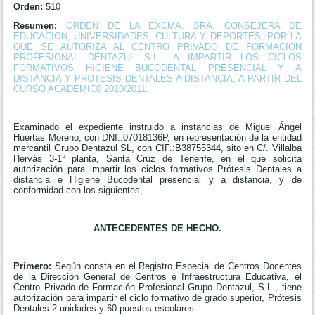
Orden:
510
Resumen:
ORDEN DE LA EXCMA. SRA. CONSEJERA DE
EDUCACION, UNIVERSIDADES, CULTURA Y DEPORTES, POR LA
QUE SE AUTORIZA AL CENTRO PRIVADO DE FORMACION
PROFESIONAL DENTAZUL S.L., A IMPARTIR LOS CICLOS
FORMATIVOS HIGIENE BUCODENTAL PRESENCIAL Y A
DISTANCIA Y PROTESIS DENTALES A DISTANCIA, A PARTIR DEL
CURSO ACADEMIC0 2010/2011.
Examinado el expediente instruido a instancias de Miguel Ángel
Huertas Moreno, con DNI.:07018136P, en representación de la entidad
mercantil Grupo Dentazul SL, con CIF.:B38755344, sito en C/. Villalba
Hervás 3-1° planta, Santa Cruz de Tenerife, en el que solicita
autorización para impartir los ciclos formativos Prótesis Dentales a
distancia e Higiene Bucodental presencial y a distancia, y de
conformidad con los siguientes,
ANTECEDENTES DE HECHO.
Primero:
Según consta en el Registro Especial de Centros Docentes
de la Dirección General de Centros e Infraestructura Educativa, el
Centro Privado de Formación Profesional Grupo Dentazul, S.L., tiene
autorización para impartir el ciclo formativo de grado superior, Prótesis
Dentales 2 unidades y 60 puestos escolares.