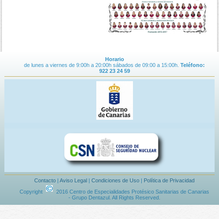
Horario
de lunes a viernes de 9:00h a 20:00h sábados de 09:00 a 15:00h.
Teléfono:
922 23 24 59
Contacto
|
Aviso Legal
|
Condiciones de Uso
|
Política de Privacidad
Copyright
2016 Centro de Especialidades Protésico Sanitarias de Canarias
- Grupo Dentazul. All Rights Reserved.