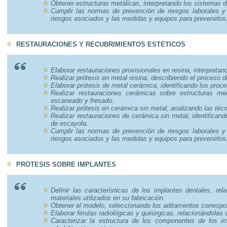
Obtener estructuras metálicas, interpretando los sistemas 
Cumplir las normas de prevención de riesgos laborales y 
riesgos asociados y las medidas y equipos para prevenirlos
RESTAURACIONES Y RECUBRIMIENTOS ESTÉTICOS
Elaborar restauraciones provisionales en resina, interpretan
Realizar prótesis en metal resina, describiendo el proceso d
Elaborar prótesis de metal cerámica, identificando los proc
Realizar restauraciones cerámicas sobre estructuras me
escaneado y fresado.
Realizar prótesis en cerámica sin metal, analizando las téc
Realizar restauraciones de cerámica sin metal, identifican
de escayola.
Cumplir las normas de prevención de riesgos laborales y 
riesgos asociados y las medidas y equipos para prevenirlos
PRÓTESIS SOBRE IMPLANTES
Definir las características de los implantes dentales, rel
materiales utilizados en su fabricación.
Obtener el modelo, seleccionando los aditamentos correspon
Elaborar férulas radiológicas y quirúrgicas, relacionándolas c
Caracterizar la estructura de los componentes de los im