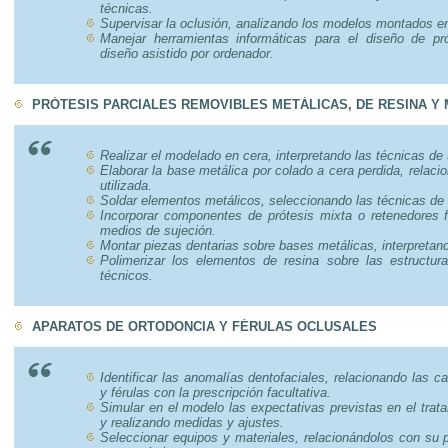
técnicas.
Supervisar la oclusión, analizando los modelos montados en 
Manejar herramientas informáticas para el diseño de pró
diseño asistido por ordenador.
PRÓTESIS PARCIALES REMOVIBLES METÁLICAS, DE RESINA Y 
Realizar el modelado en cera, interpretando las técnicas de 
Elaborar la base metálica por colado a cera perdida, relaci
utilizada.
Soldar elementos metálicos, seleccionando las técnicas de 
Incorporar componentes de prótesis mixta o retenedores f
medios de sujeción.
Montar piezas dentarias sobre bases metálicas, interpretand
Polimerizar los elementos de resina sobre las estructura
técnicos.
APARATOS DE ORTODONCIA Y FÉRULAS OCLUSALES
Identificar las anomalías dentofaciales, relacionando las c
y férulas con la prescripción facultativa.
Simular en el modelo las expectativas previstas en el trat
y realizando medidas y ajustes.
Seleccionar equipos y materiales, relacionándolos con su