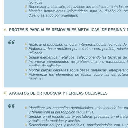
técnicas.
Supervisar la oclusión, analizando los modelos montados en 
Manejar herramientas informáticas para el diseño de pró
diseño asistido por ordenador.
PRÓTESIS PARCIALES REMOVIBLES METÁLICAS, DE RESINA Y 
Realizar el modelado en cera, interpretando las técnicas de 
Elaborar la base metálica por colado a cera perdida, relaci
utilizada.
Soldar elementos metálicos, seleccionando las técnicas de 
Incorporar componentes de prótesis mixta o retenedores f
medios de sujeción.
Montar piezas dentarias sobre bases metálicas, interpretand
Polimerizar los elementos de resina sobre las estructura
técnicos.
APARATOS DE ORTODONCIA Y FÉRULAS OCLUSALES
Identificar las anomalías dentofaciales, relacionando las c
y férulas con la prescripción facultativa.
Simular en el modelo las expectativas previstas en el trat
y realizando medidas y ajustes.
Seleccionar equipos y materiales, relacionándolos con su