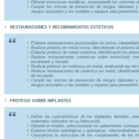
Obtener estructuras metálicas, interpretando los sistemas 
Cumplir las normas de prevención de riesgos laborales y 
riesgos asociados y las medidas y equipos para prevenirlos
RESTAURACIONES Y RECUBRIMIENTOS ESTÉTICOS
Elaborar restauraciones provisionales en resina, interpretan
Realizar prótesis en metal resina, describiendo el proceso d
Elaborar prótesis de metal cerámica, identificando los proc
Realizar restauraciones cerámicas sobre estructuras me
escaneado y fresado.
Realizar prótesis en cerámica sin metal, analizando las téc
Realizar restauraciones de cerámica sin metal, identifican
de escayola.
Cumplir las normas de prevención de riesgos laborales y 
riesgos asociados y las medidas y equipos para prevenirlos
PRÓTESIS SOBRE IMPLANTES
Definir las características de los implantes dentales, rel
materiales utilizados en su fabricación.
Obtener el modelo, seleccionando los aditamentos correspon
Elaborar férulas radiológicas y quirúrgicas, relacionándolas c
Caracterizar la estructura de los componentes de los im