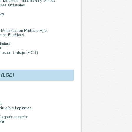
s Metálicas, de Resina y Mixtas
ulas Oclusales
ral
 Metálicas en Prótesis Fijas
ntos Estéticos
dedora
s
os de Trabajo (F.C.T)
(LOE)
al
cirugía e implantes
io grado superior
ral