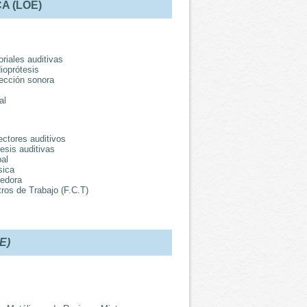
A (LOE)
riales auditivas
ioprótesis
ección sonora
al
ectores auditivos
esis auditivas
al
sica
dedora
os de Trabajo (F.C.T)
E)