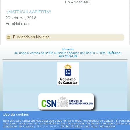
En «Noticias»
¡¡MATRÍCULA ABIERTA!!
20 febrero, 2018
En «Noticias»
Publicado en
Noticias
Horario
de lunes a viernes de 9:00h a 20:00h sábados de 09:00 a 15:00h.
Teléfono:
922 23 24 59
Uso de cookies
Este sitio web utiliza cookies para que usted tenga la mejor experiencia de usuario. Si continú
Contacto
|
Aviso Legal
|
Condiciones de Uso
|
Política de Privacidad
navegando está dando su consentimiento para la aceptación de las mencionadas cookies y la
aceptación de nuestra
política de cookies
, pinche el enlace para mayor información.
Copyright
2016 Centro de Especialidades Protésico Sanitarias de Canarias